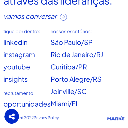
através das lideranças.
vamos conversar
fique por dentro:
nossos escritórios:
linkedin
São Paulo/SP
instagram
Rio de Janeiro/RJ
youtube
Curitiba/PR
insights
Porto Alegre/RS
Joinville/SC
recrutamento:
Miami/FL
oportunidades
© deBernt 2022
Privacy Policy