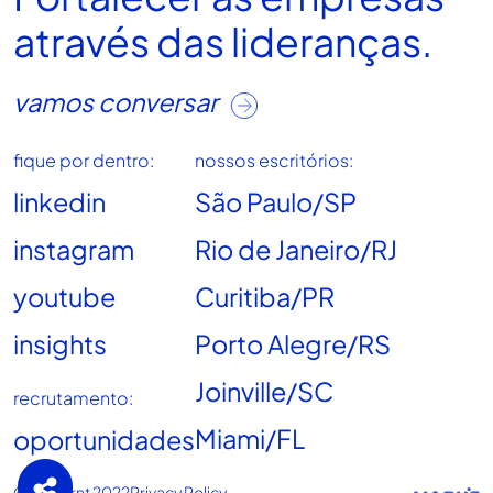
através das lideranças.
vamos conversar
fique por dentro:
nossos escritórios:
linkedin
São Paulo/SP
instagram
Rio de Janeiro/RJ
youtube
Curitiba/PR
insights
Porto Alegre/RS
Joinville/SC
recrutamento:
Miami/FL
oportunidades
© deBernt 2022
Privacy Policy